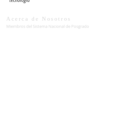
tecnología
Acerca de Nosotros
Miembros del Sistema Nacional de Posgrado
(CONACYT)
Fundado en 1989
Contacto
Coordinación
ecosistemas.fc@uabc.edu.mx
Facultad de Ciencias
UABC
Carretera Transpeninsular Ensenada -
Tijuana No. 3917
Colonia Playitas C.P. 22860
Ensenada, Baja California, México.