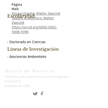
Página
Web
ResearchGate: Walter Daesslé
Escolaridad
Google Académico: Walter
Daesslé
https://orcid.org/0000-0002-
5608-9396
- Doctorado en Ciencias
Líneas de Investigación
- Geociencias Ambientales
Acerca de Nosotros
Miembros del Sistema Nacional de Posgrado
(CONACYT)
Fundado en 1989